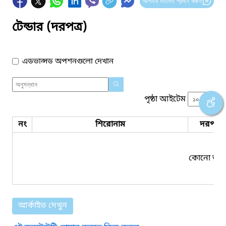
আপনার মতামত প্রদান করুন
টেন্ডার (দরপত্র)
এডভান্সড অপশনগুলো দেখান
পৃষ্ঠা আইটেম
নং
শিরোনাম
দরপত্র 
কোনো তথ্য
আর্কাইভ দেখুন