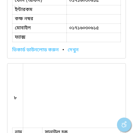
ফোন (অফিস)
০১৭১৬০৩০৬১৫
ইন্টারকম
কক্ষ নম্বর
মোবাইল
০১৭১৬০৩০৬১৫
ফ্যাক্স
ভিকার্ড ডাউনলোড করুন
•
দেখুন
৮
নাম
সানাউল হক