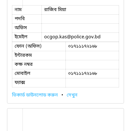
নাম
রাজিব মিয়া
পদবি
অফিস
ইমেইল
ocgop.kas
@police.gov.bd
ফোন (অফিস)
০১৭১১১৭২১৬৮
ইন্টারকম
কক্ষ নম্বর
মোবাইল
০১৭১১১৭২১৬৮
ফ্যাক্স
ভিকার্ড ডাউনলোড করুন
•
দেখুন