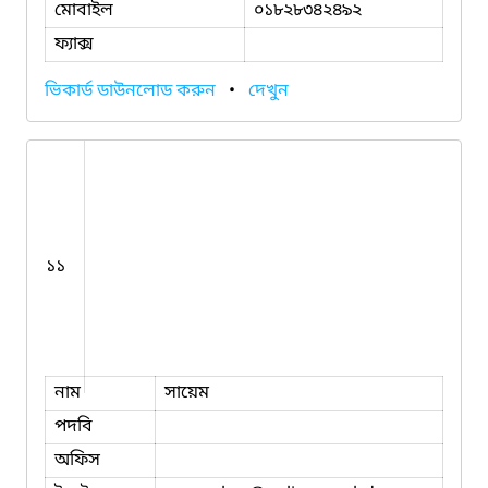
মোবাইল
০১৮২৮৩৪২৪৯২
ফ্যাক্স
ভিকার্ড ডাউনলোড করুন
•
দেখুন
১১
নাম
সায়েম
পদবি
অফিস