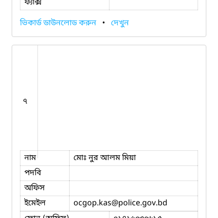
ফ্যাক্স
ভিকার্ড ডাউনলোড করুন
•
দেখুন
৭
নাম
মোঃ নুর আলম মিয়া
পদবি
অফিস
ইমেইল
ocgop.kas
@police.gov.bd