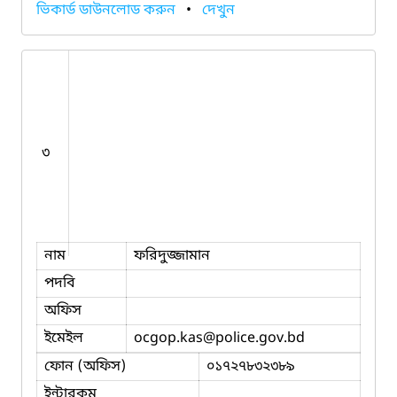
ভিকার্ড ডাউনলোড করুন
•
দেখুন
৩
নাম
ফরিদুজ্জামান
পদবি
অফিস
ইমেইল
ocgop.kas
@police.gov.bd
ফোন (অফিস)
০১৭২৭৮৩২৩৮৯
ইন্টারকম