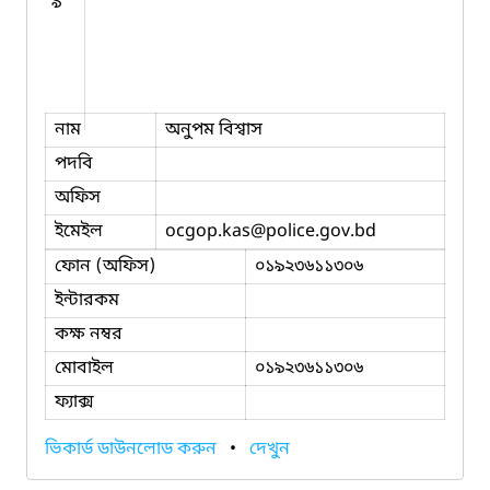
৯
নাম
অনুপম বিশ্বাস
পদবি
অফিস
ইমেইল
ocgop.kas
@police.gov.bd
ফোন (অফিস)
০১৯২৩৬১১৩০৬
ইন্টারকম
কক্ষ নম্বর
মোবাইল
০১৯২৩৬১১৩০৬
ফ্যাক্স
ভিকার্ড ডাউনলোড করুন
•
দেখুন