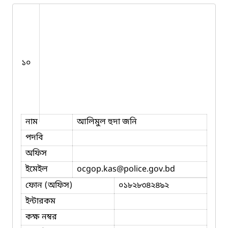
১০
নাম
আলিমুল হুদা জনি
পদবি
অফিস
ইমেইল
ocgop.kas
@police.gov.bd
ফোন (অফিস)
০১৮২৮৩৪২৪৯২
ইন্টারকম
কক্ষ নম্বর