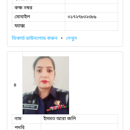
কক্ষ নম্বর
মোবাইল
০১৭২৭৮৩২৩৮৯
ফ্যাক্স
ভিকার্ড ডাউনলোড করুন
•
দেখুন
৪
নাম
ইসমত আরা জলি
পদবি