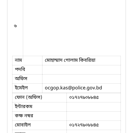
৬
নাম
মোহাম্মাদ গোলাম কিবরিয়া
পদবি
অফিস
ইমেইল
ocgop.kas
@police.gov.bd
ফোন (অফিস)
০১৭২৭৯০৮৮৪৫
ইন্টারকম
কক্ষ নম্বর
মোবাইল
০১৭২৭৯০৮৮৪৫