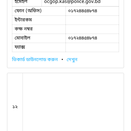
ইমেইল
ocgop.kas
@police.gov.bd
ফোন (অফিস)
০১৭২৪৪৫৪৮৭৪
ইন্টারকম
কক্ষ নম্বর
মোবাইল
০১৭২৪৪৫৪৮৭৪
ফ্যাক্স
ভিকার্ড ডাউনলোড করুন
•
দেখুন
১২