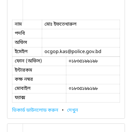
নাম
মোঃ ইফতেখারুল
পদবি
অফিস
ইমেইল
ocgop.kas
@police.gov.bd
ফোন (অফিস)
০১৮৩৫১৯৯১৯৮
ইন্টারকম
কক্ষ নম্বর
মোবাইল
০১৮৩৫১৯৯১৯৮
ফ্যাক্স
ভিকার্ড ডাউনলোড করুন
•
দেখুন