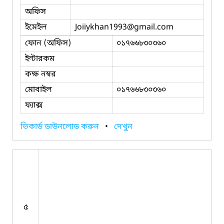
অফিস
ইমেইল
Joiiykhan1993
@gmail.com
ফোন (অফিস)
০১৭৬৬৮৩০৩৬০
ইন্টারকম
কক্ষ নম্বর
মোবাইল
০১৭৬৬৮৩০৩৬০
ফ্যাক্স
ভিকার্ড ডাউনলোড করুন
•
দেখুন
৫