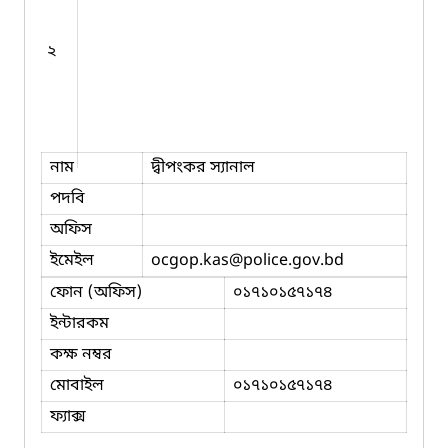
২
নাম
দ্বীপংকর স্যানাল
পদবি
অফিস
ইমেইল
ocgop.kas
@police.gov.bd
ফোন (অফিস)
০১৭১০১৫৭১৭৪
ইন্টারকম
কক্ষ নম্বর
মোবাইল
০১৭১০১৫৭১৭৪
ফ্যাক্স