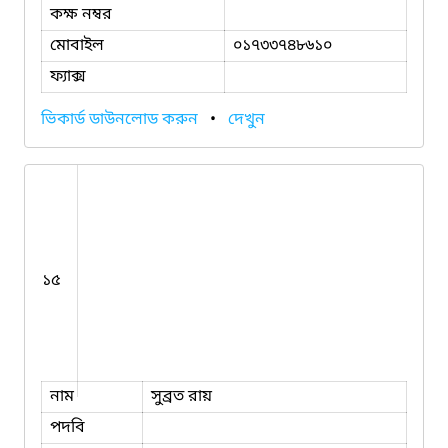
কক্ষ নম্বর
মোবাইল
০১৭৩৩৭৪৮৬১০
ফ্যাক্স
ভিকার্ড ডাউনলোড করুন
•
দেখুন
১৫
নাম
সুব্রত রায়
পদবি