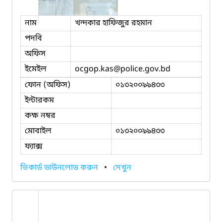
নাম
খন্দকার হাফিজুর রহমান
পদবি
অফিস
ইমেইল
ocgop.kas
@police.gov.bd
ফোন (অফিস)
০১৩২০০৯৯৪৩৩
ইন্টারকম
কক্ষ নম্বর
মোবাইল
০১৩২০০৯৯৪৩৩
ফ্যাক্স
ভিকার্ড ডাউনলোড করুন
•
দেখুন