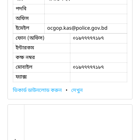
পদবি
অফিস
ইমেইল
ocgop.kas
@police.gov.bd
ফোন (অফিস)
০১৯৭৭৭৭৭১৮৭
ইন্টারকম
কক্ষ নম্বর
মোবাইল
০১৯৭৭৭৭৭১৮৭
ফ্যাক্স
ভিকার্ড ডাউনলোড করুন
•
দেখুন