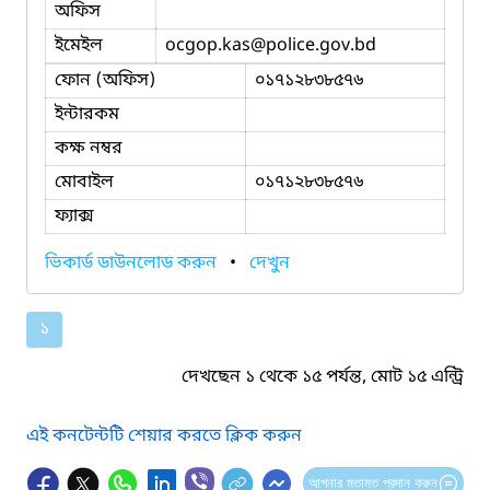
অফিস
ইমেইল
ocgop.kas
@police.gov.bd
ফোন (অফিস)
০১৭১২৮৩৮৫৭৬
ইন্টারকম
কক্ষ নম্বর
মোবাইল
০১৭১২৮৩৮৫৭৬
ফ্যাক্স
ভিকার্ড ডাউনলোড করুন
•
দেখুন
১
দেখছেন ১ থেকে ১৫ পর্যন্ত, মোট ১৫ এন্ট্রি
এই কনটেন্টটি শেয়ার করতে ক্লিক করুন
আপনার মতামত প্রদান করুন