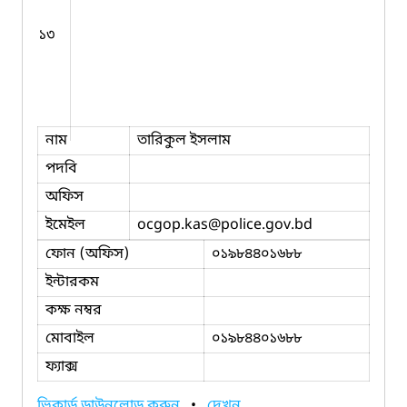
১৩
নাম
তারিকুল ইসলাম
পদবি
অফিস
ইমেইল
ocgop.kas
@police.gov.bd
ফোন (অফিস)
০১৯৮৪৪০১৬৮৮
ইন্টারকম
কক্ষ নম্বর
মোবাইল
০১৯৮৪৪০১৬৮৮
ফ্যাক্স
ভিকার্ড ডাউনলোড করুন
•
দেখুন